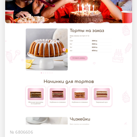
№ 6806606