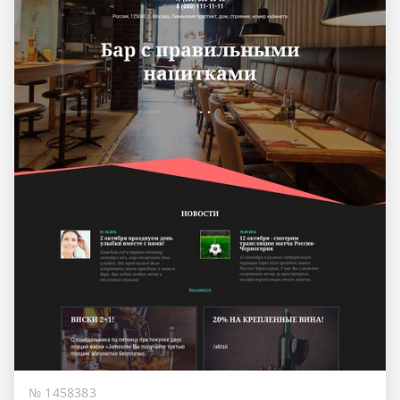
№ 1458383