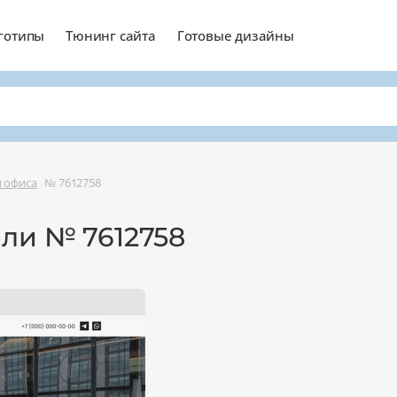
готипы
Тюнинг сайта
Готовые дизайны
и офиса
№ 7612758
ли № 7612758