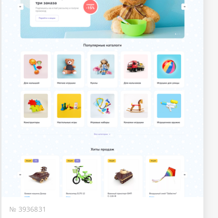
№ 3936831