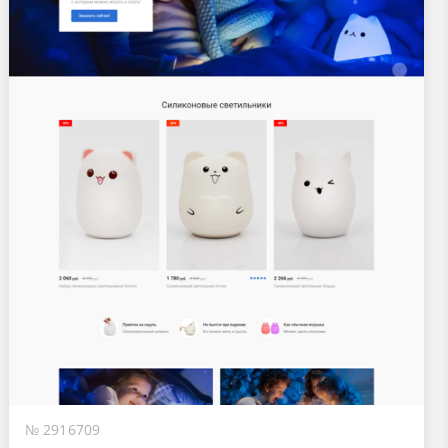
№ 2916709