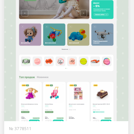
№ 3778511