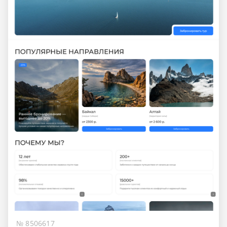
№ 8506617