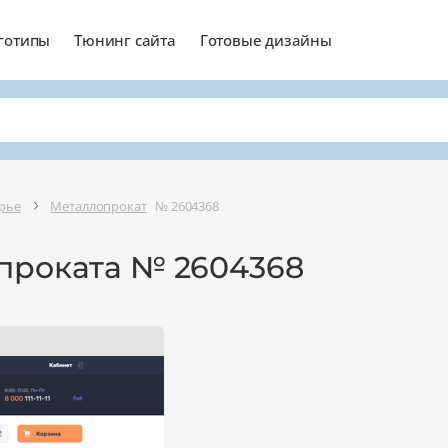
готипы
Тюнинг сайта
Готовые дизайны
рье
Металлопрокат
№ 2604368
проката № 2604368